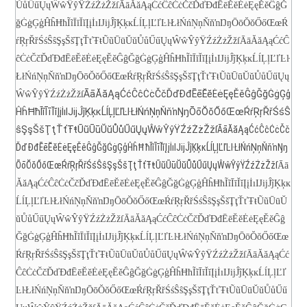
ŮůŰűŲųŴŵŶŷŸŹźŻżŽžſ
ĀāĂăĄąĆćĈĉĊċČčĎďĐđĒēĔĕĖėĘęĚěĜĝĞ
ğĠġĢģĤĥĦħĨĩĪīĬĭĮįİıĲĳĴĵĶķĸĹĺĻļĽľĿŀŁłŃńŅņŇňŉŊŋŌōŎŏŐőŒœŔ
ŕŖŗŘřŚśŜŝŞşŠšŢţŤťŦŧŨũŪūŬŭŮůŰűŲųŴŵŶŷŸŹźŻżŽžſ
ĀāĂăĄąĆćĈ
ĉĊċČčĎďĐđĒēĔĕĖėĘęĚěĜĝĞğĠġĢģĤĥĦħĨĩĪīĬĭĮįİıĲĳĴĵĶķĸĹĺĻļĽľĿŀ
ŁłŃńŅņŇňŉŊŋŌōŎŏŐőŒœŔŕŖŗŘřŚśŜŝŞşŠšŢţŤťŦŧŨũŪūŬŭŮůŰűŲų
ĀāĂăĄąĆćĈĉĊċČčĎďĐđĒēĔĕĖėĘęĚěĜĝĞğĠġĢģ
ŴŵŶŷŸŹźŻżŽžſ
ĤĥĦħĨĩĪīĬĭĮįİıĲĳĴĵĶķĸĹĺĻļĽľĿŀŁłŃńŅņŇňŉŊŋŌōŎŏŐőŒœŔŕŖŗŘřŚśŜ
ŝŞşŠšŢţŤťŦŧŨũŪūŬŭŮůŰűŲųŴŵŶŷŸŹźŻżŽžſ
ĀāĂăĄąĆćĈĉĊċČč
ĎďĐđĒēĔĕĖėĘęĚěĜĝĞğĠġĢģĤĥĦħĨĩĪīĬĭĮįİıĲĳĴĵĶķĸĹĺĻļĽľĿŀŁłŃńŅņŇňŉŊŋ
ŌōŎŏŐőŒœŔŕŖŗŘřŚśŜŝŞşŠšŢţŤťŦŧŨũŪūŬŭŮůŰűŲųŴŵŶŷŸŹźŻżŽžſ
Āā
ĂăĄąĆćĈĉĊċČčĎďĐđĒēĔĕĖėĘęĚěĜĝĞğĠġĢģĤĥĦħĨĩĪīĬĭĮįİıĲĳĴĵĶķĸ
ĹĺĻļĽľĿŀŁłŃńŅņŇňŉŊŋŌōŎŏŐőŒœŔŕŖŗŘřŚśŜŝŞşŠšŢţŤťŦŧŨũŪūŬ
ŭŮůŰűŲųŴŵŶŷŸŹźŻżŽžſ
ĀāĂăĄąĆćĈĉĊċČčĎďĐđĒēĔĕĖėĘęĚěĜĝ
ĞğĠġĢģĤĥĦħĨĩĪīĬĭĮįİıĲĳĴĵĶķĸĹĺĻļĽľĿŀŁłŃńŅņŇňŉŊŋŌōŎŏŐőŒœ
ŔŕŖŗŘřŚśŜŝŞşŠšŢţŤťŦŧŨũŪūŬŭŮůŰűŲųŴŵŶŷŸŹźŻżŽžſ
ĀāĂăĄąĆć
ĈĉĊċČčĎďĐđĒēĔĕĖėĘęĚěĜĝĞğĠġĢģĤĥĦħĨĩĪīĬĭĮįİıĲĳĴĵĶķĸĹĺĻļĽľ
ĿŀŁłŃńŅņŇňŉŊŋŌōŎŏŐőŒœŔŕŖŗŘřŚśŜŝŞşŠšŢţŤťŦŧŨũŪūŬŭŮůŰű