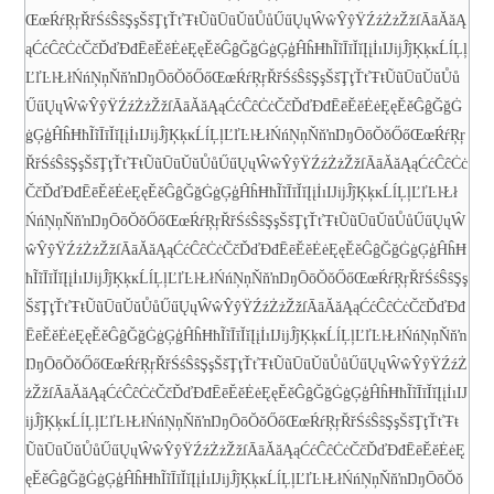
ŒœŔŕŖŗŘřŚśŜŝŞşŠšŢţŤťŦŧŨũŪūŬŭŮůŰűŲųŴŵŶŷŸŹźŻżŽžſ
ĀāĂăĄ
ąĆćĈĉĊċČčĎďĐđĒēĔĕĖėĘęĚěĜĝĞğĠġĢģĤĥĦħĨĩĪīĬĭĮįİıĲĳĴĵĶķĸĹĺĻļ
ĽľĿŀŁłŃńŅņŇňŉŊŋŌōŎŏŐőŒœŔŕŖŗŘřŚśŜŝŞşŠšŢţŤťŦŧŨũŪūŬŭŮů
ŰűŲųŴŵŶŷŸŹźŻżŽžſ
ĀāĂăĄąĆćĈĉĊċČčĎďĐđĒēĔĕĖėĘęĚěĜĝĞğĠ
ġĢģĤĥĦħĨĩĪīĬĭĮįİıĲĳĴĵĶķĸĹĺĻļĽľĿŀŁłŃńŅņŇňŉŊŋŌōŎŏŐőŒœŔŕŖŗ
ŘřŚśŜŝŞşŠšŢţŤťŦŧŨũŪūŬŭŮůŰűŲųŴŵŶŷŸŹźŻżŽžſ
ĀāĂăĄąĆćĈĉĊċ
ČčĎďĐđĒēĔĕĖėĘęĚěĜĝĞğĠġĢģĤĥĦħĨĩĪīĬĭĮįİıĲĳĴĵĶķĸĹĺĻļĽľĿŀŁł
ŃńŅņŇňŉŊŋŌōŎŏŐőŒœŔŕŖŗŘřŚśŜŝŞşŠšŢţŤťŦŧŨũŪūŬŭŮůŰűŲųŴ
ŵŶŷŸŹźŻżŽžſ
ĀāĂăĄąĆćĈĉĊċČčĎďĐđĒēĔĕĖėĘęĚěĜĝĞğĠġĢģĤĥĦ
ħĨĩĪīĬĭĮįİıĲĳĴĵĶķĸĹĺĻļĽľĿŀŁłŃńŅņŇňŉŊŋŌōŎŏŐőŒœŔŕŖŗŘřŚśŜŝŞş
ŠšŢţŤťŦŧŨũŪūŬŭŮůŰűŲųŴŵŶŷŸŹźŻżŽžſ
ĀāĂăĄąĆćĈĉĊċČčĎďĐđ
ĒēĔĕĖėĘęĚěĜĝĞğĠġĢģĤĥĦħĨĩĪīĬĭĮįİıĲĳĴĵĶķĸĹĺĻļĽľĿŀŁłŃńŅņŇňŉ
ŊŋŌōŎŏŐőŒœŔŕŖŗŘřŚśŜŝŞşŠšŢţŤťŦŧŨũŪūŬŭŮůŰűŲųŴŵŶŷŸŹźŻ
żŽžſ
ĀāĂăĄąĆćĈĉĊċČčĎďĐđĒēĔĕĖėĘęĚěĜĝĞğĠġĢģĤĥĦħĨĩĪīĬĭĮįİıĲ
ĳĴĵĶķĸĹĺĻļĽľĿŀŁłŃńŅņŇňŉŊŋŌōŎŏŐőŒœŔŕŖŗŘřŚśŜŝŞşŠšŢţŤťŦŧ
ŨũŪūŬŭŮůŰűŲųŴŵŶŷŸŹźŻżŽžſ
ĀāĂăĄąĆćĈĉĊċČčĎďĐđĒēĔĕĖėĘ
ęĚěĜĝĞğĠġĢģĤĥĦħĨĩĪīĬĭĮįİıĲĳĴĵĶķĸĹĺĻļĽľĿŀŁłŃńŅņŇňŉŊŋŌōŎŏ