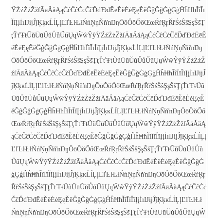
ŸŹźŻżŽžſ
ĀāĂăĄąĆćĈĉĊċČčĎďĐđĒēĔĕĖėĘęĚěĜĝĞğĠġĢģĤĥĦħĨĩĪī
ĬĭĮįİıĲĳĴĵĶķĸĹĺĻļĽľĿŀŁłŃńŅņŇňŉŊŋŌōŎŏŐőŒœŔŕŖŗŘřŚśŜŝŞşŠšŢ
ţŤťŦŧŨũŪūŬŭŮůŰűŲųŴŵŶŷŸŹźŻżŽžſ
ĀāĂăĄąĆćĈĉĊċČčĎďĐđĒēĔ
ĕĖėĘęĚěĜĝĞğĠġĢģĤĥĦħĨĩĪīĬĭĮįİıĲĳĴĵĶķĸĹĺĻļĽľĿŀŁłŃńŅņŇňŉŊŋ
ŌōŎŏŐőŒœŔŕŖŗŘřŚśŜŝŞşŠšŢţŤťŦŧŨũŪūŬŭŮůŰűŲųŴŵŶŷŸŹźŻżŽ
žſ
ĀāĂăĄąĆćĈĉĊċČčĎďĐđĒēĔĕĖėĘęĚěĜĝĞğĠġĢģĤĥĦħĨĩĪīĬĭĮįİıĲĳĴ
ĵĶķĸĹĺĻļĽľĿŀŁłŃńŅņŇňŉŊŋŌōŎŏŐőŒœŔŕŖŗŘřŚśŜŝŞşŠšŢţŤťŦŧŨũ
ŪūŬŭŮůŰűŲųŴŵŶŷŸŹźŻżŽžſ
ĀāĂăĄąĆćĈĉĊċČčĎďĐđĒēĔĕĖėĘęĚ
ěĜĝĞğĠġĢģĤĥĦħĨĩĪīĬĭĮįİıĲĳĴĵĶķĸĹĺĻļĽľĿŀŁłŃńŅņŇňŉŊŋŌōŎŏŐő
ŒœŔŕŖŗŘřŚśŜŝŞşŠšŢţŤťŦŧŨũŪūŬŭŮůŰűŲųŴŵŶŷŸŹźŻżŽžſ
ĀāĂăĄ
ąĆćĈĉĊċČčĎďĐđĒēĔĕĖėĘęĚěĜĝĞğĠġĢģĤĥĦħĨĩĪīĬĭĮįİıĲĳĴĵĶķĸĹĺĻļ
ĽľĿŀŁłŃńŅņŇňŉŊŋŌōŎŏŐőŒœŔŕŖŗŘřŚśŜŝŞşŠšŢţŤťŦŧŨũŪūŬŭŮů
ŰűŲųŴŵŶŷŸŹźŻżŽžſ
ĀāĂăĄąĆćĈĉĊċČčĎďĐđĒēĔĕĖėĘęĚěĜĝĞğĠ
ġĢģĤĥĦħĨĩĪīĬĭĮįİıĲĳĴĵĶķĸĹĺĻļĽľĿŀŁłŃńŅņŇňŉŊŋŌōŎŏŐőŒœŔŕŖŗ
ŘřŚśŜŝŞşŠšŢţŤťŦŧŨũŪūŬŭŮůŰűŲųŴŵŶŷŸŹźŻżŽžſ
ĀāĂăĄąĆćĈĉĊċ
ČčĎďĐđĒēĔĕĖėĘęĚěĜĝĞğĠġĢģĤĥĦħĨĩĪīĬĭĮįİıĲĳĴĵĶķĸĹĺĻļĽľĿŀŁł
ŃńŅņŇňŉŊŋŌōŎŏŐőŒœŔŕŖŗŘřŚśŜŝŞşŠšŢţŤťŦŧŨũŪūŬŭŮůŰűŲųŴ