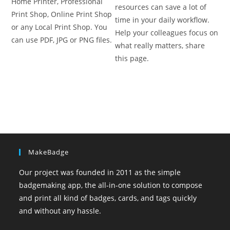
Home Printer, Professional
resources can save a lot of
Print Shop, Online Print Shop
time in your daily workflow.
or any Local Print Shop. You
Help your colleagues focus on
can use PDF, JPG or PNG files.
what really matters, share
this page.
MakeBadge
Our project was founded in 2011 as the simple
badgemaking app, the all-in-one solution to compose
and print all kind of badges, cards, and tags quickly
and without any hassle.