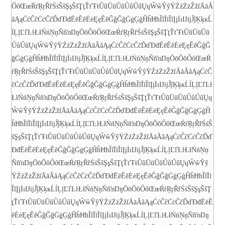
ŐőŒœŔŕŖŗŘřŚśŜŝŞşŠšŢţŤťŦŧŨũŪūŬŭŮůŰűŲųŴŵŶŷŸŹźŻżŽžſ
ĀāĂ
ăĄąĆćĈĉĊċČčĎďĐđĒēĔĕĖėĘęĚěĜĝĞğĠġĢģĤĥĦħĨĩĪīĬĭĮįİıĲĳĴĵĶķĸĹ
ĺĻļĽľĿŀŁłŃńŅņŇňŉŊŋŌōŎŏŐőŒœŔŕŖŗŘřŚśŜŝŞşŠšŢţŤťŦŧŨũŪūŬŭ
ŮůŰűŲųŴŵŶŷŸŹźŻżŽžſ
ĀāĂăĄąĆćĈĉĊċČčĎďĐđĒēĔĕĖėĘęĚěĜĝĞ
ğĠġĢģĤĥĦħĨĩĪīĬĭĮįİıĲĳĴĵĶķĸĹĺĻļĽľĿŀŁłŃńŅņŇňŉŊŋŌōŎŏŐőŒœŔ
ŕŖŗŘřŚśŜŝŞşŠšŢţŤťŦŧŨũŪūŬŭŮůŰűŲųŴŵŶŷŸŹźŻżŽžſ
ĀāĂăĄąĆćĈ
ĉĊċČčĎďĐđĒēĔĕĖėĘęĚěĜĝĞğĠġĢģĤĥĦħĨĩĪīĬĭĮįİıĲĳĴĵĶķĸĹĺĻļĽľĿŀ
ŁłŃńŅņŇňŉŊŋŌōŎŏŐőŒœŔŕŖŗŘřŚśŜŝŞşŠšŢţŤťŦŧŨũŪūŬŭŮůŰűŲų
ŴŵŶŷŸŹźŻżŽžſ
ĀāĂăĄąĆćĈĉĊċČčĎďĐđĒēĔĕĖėĘęĚěĜĝĞğĠġĢģĤ
ĥĦħĨĩĪīĬĭĮįİıĲĳĴĵĶķĸĹĺĻļĽľĿŀŁłŃńŅņŇňŉŊŋŌōŎŏŐőŒœŔŕŖŗŘřŚśŜ
ŝŞşŠšŢţŤťŦŧŨũŪūŬŭŮůŰűŲųŴŵŶŷŸŹźŻżŽžſ
ĀāĂăĄąĆćĈĉĊċČčĎď
ĐđĒēĔĕĖėĘęĚěĜĝĞğĠġĢģĤĥĦħĨĩĪīĬĭĮįİıĲĳĴĵĶķĸĹĺĻļĽľĿŀŁłŃńŅņ
ŇňŉŊŋŌōŎŏŐőŒœŔŕŖŗŘřŚśŜŝŞşŠšŢţŤťŦŧŨũŪūŬŭŮůŰűŲųŴŵŶŷ
ŸŹźŻżŽžſ
ĀāĂăĄąĆćĈĉĊċČčĎďĐđĒēĔĕĖėĘęĚěĜĝĞğĠġĢģĤĥĦħĨĩĪī
ĬĭĮįİıĲĳĴĵĶķĸĹĺĻļĽľĿŀŁłŃńŅņŇňŉŊŋŌōŎŏŐőŒœŔŕŖŗŘřŚśŜŝŞşŠšŢ
ţŤťŦŧŨũŪūŬŭŮůŰűŲųŴŵŶŷŸŹźŻżŽžſ
ĀāĂăĄąĆćĈĉĊċČčĎďĐđĒēĔ
ĕĖėĘęĚěĜĝĞğĠġĢģĤĥĦħĨĩĪīĬĭĮįİıĲĳĴĵĶķĸĹĺĻļĽľĿŀŁłŃńŅņŇňŉŊŋ