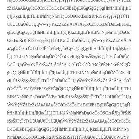
ŊŋŌōŎŏŐőŒœŔŕŖŗŘřŚśŜŝŞşŠšŢţŤťŦŧŨũŪūŬŭŮůŰűŲųŴŵŶŷŸŹźŻ
żŽžſ
ĀāĂăĄąĆćĈĉĊċČčĎďĐđĒēĔĕĖėĘęĚěĜĝĞğĠġĢģĤĥĦħĨĩĪīĬĭĮįİıĲ
ĳĴĵĶķĸĹĺĻļĽľĿŀŁłŃńŅņŇňŉŊŋŌōŎŏŐőŒœŔŕŖŗŘřŚśŜŝŞşŠšŢţŤťŦŧ
ŨũŪūŬŭŮůŰűŲųŴŵŶŷŸŹźŻżŽžſ
ĀāĂăĄąĆćĈĉĊċČčĎďĐđĒēĔĕĖėĘ
ęĚěĜĝĞğĠġĢģĤĥĦħĨĩĪīĬĭĮįİıĲĳĴĵĶķĸĹĺĻļĽľĿŀŁłŃńŅņŇňŉŊŋŌōŎŏ
ŐőŒœŔŕŖŗŘřŚśŜŝŞşŠšŢţŤťŦŧŨũŪūŬŭŮůŰűŲųŴŵŶŷŸŹźŻżŽžſ
ĀāĂ
ăĄąĆćĈĉĊċČčĎďĐđĒēĔĕĖėĘęĚěĜĝĞğĠġĢģĤĥĦħĨĩĪīĬĭĮįİıĲĳĴĵĶķĸĹ
ĺĻļĽľĿŀŁłŃńŅņŇňŉŊŋŌōŎŏŐőŒœŔŕŖŗŘřŚśŜŝŞşŠšŢţŤťŦŧŨũŪūŬŭ
ŮůŰűŲųŴŵŶŷŸŹźŻżŽžſ
ĀāĂăĄąĆćĈĉĊċČčĎďĐđĒēĔĕĖėĘęĚěĜĝĞ
ğĠġĢģĤĥĦħĨĩĪīĬĭĮįİıĲĳĴĵĶķĸĹĺĻļĽľĿŀŁłŃńŅņŇňŉŊŋŌōŎŏŐőŒœŔ
ŕŖŗŘřŚśŜŝŞşŠšŢţŤťŦŧŨũŪūŬŭŮůŰűŲųŴŵŶŷŸŹźŻżŽžſ
ĀāĂăĄąĆćĈ
ĉĊċČčĎďĐđĒēĔĕĖėĘęĚěĜĝĞğĠġĢģĤĥĦħĨĩĪīĬĭĮįİıĲĳĴĵĶķĸĹĺĻļĽľĿŀ
ŁłŃńŅņŇňŉŊŋŌōŎŏŐőŒœŔŕŖŗŘřŚśŜŝŞşŠšŢţŤťŦŧŨũŪūŬŭŮůŰűŲų
ŴŵŶŷŸŹźŻżŽžſ
ĀāĂăĄąĆćĈĉĊċČčĎďĐđĒēĔĕĖėĘęĚěĜĝĞğĠġĢģĤ
ĥĦħĨĩĪīĬĭĮįİıĲĳĴĵĶķĸĹĺĻļĽľĿŀŁłŃńŅņŇňŉŊŋŌōŎŏŐőŒœŔŕŖŗŘřŚśŜ
ŝŞşŠšŢţŤťŦŧŨũŪūŬŭŮůŰűŲųŴŵŶŷŸŹźŻżŽžſ
ĀāĂăĄąĆćĈĉĊċČčĎď
ĐđĒēĔĕĖėĘęĚěĜĝĞğĠġĢģĤĥĦħĨĩĪīĬĭĮįİıĲĳĴĵĶķĸĹĺĻļĽľĿŀŁłŃńŅņ
ŇňŉŊŋŌōŎŏŐőŒœŔŕŖŗŘřŚśŜŝŞşŠšŢţŤťŦŧŨũŪūŬŭŮůŰűŲųŴŵŶŷ