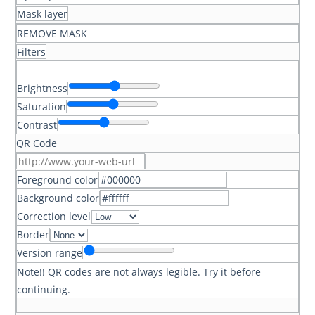
Mask layer
REMOVE MASK
Filters
Brightness
Saturation
Contrast
QR Code
Foreground color
Background color
Correction level
Border
Version range
Note!! QR codes are not always legible. Try it before
continuing.