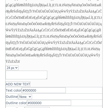
ğĠġĢģĤĥĦħĨĩĪīĬĭĮįİıĲĳĴĵĶķĸĹĺĻļĽľĿŀŁłŃńŅņŇňŉŊŋŌōŎŏŐőŒœŔ
ŕŖŗŘřŚśŜŝŞşŠšŢţŤťŦŧŨũŪūŬŭŮůŰűŲųŴŵŶŷŸŹźŻżŽžſ
ĀāĂăĄąĆćĈ
ĉĊċČčĎďĐđĒēĔĕĖėĘęĚěĜĝĞğĠġĢģĤĥĦħĨĩĪīĬĭĮįİıĲĳĴĵĶķĸĹĺĻļĽľĿŀ
ŁłŃńŅņŇňŉŊŋŌōŎŏŐőŒœŔŕŖŗŘřŚśŜŝŞşŠšŢţŤťŦŧŨũŪūŬŭŮůŰűŲų
ŴŵŶŷŸŹźŻżŽžſ
ĀāĂăĄąĆćĈĉĊċČčĎďĐđĒēĔĕĖėĘęĚěĜĝĞğĠġĢģĤ
ĥĦħĨĩĪīĬĭĮįİıĲĳĴĵĶķĸĹĺĻļĽľĿŀŁłŃńŅņŇňŉŊŋŌōŎŏŐőŒœŔŕŖŗŘřŚśŜ
ŝŞşŠšŢţŤťŦŧŨũŪūŬŭŮůŰűŲųŴŵŶŷŸŹźŻżŽžſ
ĀāĂăĄąĆćĈĉĊċČčĎď
ĐđĒēĔĕĖėĘęĚěĜĝĞğĠġĢģĤĥĦħĨĩĪīĬĭĮįİıĲĳĴĵĶķĸĹĺĻļĽľĿŀŁłŃńŅņ
ŇňŉŊŋŌōŎŏŐőŒœŔŕŖŗŘřŚśŜŝŞşŠšŢţŤťŦŧŨũŪūŬŭŮůŰűŲųŴŵŶŷ
ŸŹźŻżŽžſ
ADD NEW TEXT
Text color
Outline
Outline color