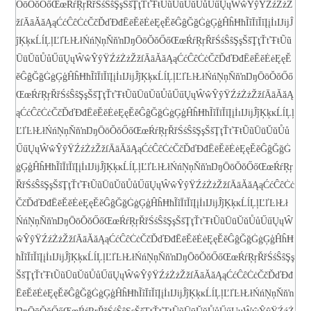
ŌōŎŏŐőŒœŔŕŖŗŘřŚśŜŝŞşŠšŢţŤťŦŧŨũŪūŬŭŮůŰűŲųŴŵŶŷŸŹźŻżŽ
žſ
ĀāĂăĄąĆćĈĉĊċČčĎďĐđĒēĔĕĖėĘęĚěĜĝĞğĠġĢģĤĥĦħĨĩĪīĬĭĮįİıĲĳĴ
ĵĶķĸĹĺĻļĽľĿŀŁłŃńŅņŇňŉŊŋŌōŎŏŐőŒœŔŕŖŗŘřŚśŜŝŞşŠšŢţŤťŦŧŨũ
ŪūŬŭŮůŰűŲųŴŵŶŷŸŹźŻżŽžſ
ĀāĂăĄąĆćĈĉĊċČčĎďĐđĒēĔĕĖėĘęĚ
ěĜĝĞğĠġĢģĤĥĦħĨĩĪīĬĭĮįİıĲĳĴĵĶķĸĹĺĻļĽľĿŀŁłŃńŅņŇňŉŊŋŌōŎŏŐő
ŒœŔŕŖŗŘřŚśŜŝŞşŠšŢţŤťŦŧŨũŪūŬŭŮůŰűŲųŴŵŶŷŸŹźŻżŽžſ
ĀāĂăĄ
ąĆćĈĉĊċČčĎďĐđĒēĔĕĖėĘęĚěĜĝĞğĠġĢģĤĥĦħĨĩĪīĬĭĮįİıĲĳĴĵĶķĸĹĺĻļ
ĽľĿŀŁłŃńŅņŇňŉŊŋŌōŎŏŐőŒœŔŕŖŗŘřŚśŜŝŞşŠšŢţŤťŦŧŨũŪūŬŭŮů
ŰűŲųŴŵŶŷŸŹźŻżŽžſ
ĀāĂăĄąĆćĈĉĊċČčĎďĐđĒēĔĕĖėĘęĚěĜĝĞğĠ
ġĢģĤĥĦħĨĩĪīĬĭĮįİıĲĳĴĵĶķĸĹĺĻļĽľĿŀŁłŃńŅņŇňŉŊŋŌōŎŏŐőŒœŔŕŖŗ
ŘřŚśŜŝŞşŠšŢţŤťŦŧŨũŪūŬŭŮůŰűŲųŴŵŶŷŸŹźŻżŽžſ
ĀāĂăĄąĆćĈĉĊċ
ČčĎďĐđĒēĔĕĖėĘęĚěĜĝĞğĠġĢģĤĥĦħĨĩĪīĬĭĮįİıĲĳĴĵĶķĸĹĺĻļĽľĿŀŁł
ŃńŅņŇňŉŊŋŌōŎŏŐőŒœŔŕŖŗŘřŚśŜŝŞşŠšŢţŤťŦŧŨũŪūŬŭŮůŰűŲųŴ
ŵŶŷŸŹźŻżŽžſ
ĀāĂăĄąĆćĈĉĊċČčĎďĐđĒēĔĕĖėĘęĚěĜĝĞğĠġĢģĤĥĦ
ħĨĩĪīĬĭĮįİıĲĳĴĵĶķĸĹĺĻļĽľĿŀŁłŃńŅņŇňŉŊŋŌōŎŏŐőŒœŔŕŖŗŘřŚśŜŝŞş
ŠšŢţŤťŦŧŨũŪūŬŭŮůŰűŲųŴŵŶŷŸŹźŻżŽžſ
ĀāĂăĄąĆćĈĉĊċČčĎďĐđ
ĒēĔĕĖėĘęĚěĜĝĞğĠġĢģĤĥĦħĨĩĪīĬĭĮįİıĲĳĴĵĶķĸĹĺĻļĽľĿŀŁłŃńŅņŇňŉ