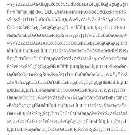
ĀāĂăĄąĆćĈĉĊċČčĎďĐđĒēĔĕĖėĘęĚěĜĝĞğĠġĢģĤ
ŵŶŷŸŹźŻżŽžſ
ĥĦħĨĩĪīĬĭĮįİıĲĳĴĵĶķĸĹĺĻļĽľĿŀŁłŃńŅņŇňŉŊŋŌōŎŏŐőŒœŔŕŖŗŘřŚ
śŜŝŞşŠšŢţŤťŦŧŨũŪūŬŭŮůŰűŲųŴŵŶŷŸŹźŻżŽžſ
ĀāĂăĄąĆćĈĉĊċ
ČčĎďĐđĒēĔĕĖėĘęĚěĜĝĞğĠġĢģĤĥĦħĨĩĪīĬĭĮįİıĲĳĴĵĶķĸĹĺĻļĽľĿŀŁł
ŃńŅņŇňŉŊŋŌōŎŏŐőŒœŔŕŖŗŘřŚśŜŝŞşŠšŢţŤťŦŧŨũŪūŬŭŮůŰűŲųŴ
ŵŶŷŸŹźŻżŽžſ
ĀāĂăĄąĆćĈĉĊċČčĎďĐđĒēĔĕĖėĘęĚěĜĝĞğĠġĢģĤĥĦ
ħĨĩĪīĬĭĮįİıĲĳĴĵĶķĸĹĺĻļĽľĿŀŁłŃńŅņŇňŉŊŋŌōŎŏŐőŒœŔŕŖŗŘřŚśŜŝŞş
ŠšŢţŤťŦŧŨũŪūŬŭŮůŰűŲųŴŵŶŷŸŹźŻżŽžſ
ĀāĂăĄąĆćĈĉĊċČčĎďĐđ
ĒēĔĕĖėĘęĚěĜĝĞğĠġĢģĤĥĦħĨĩĪīĬĭĮįİıĲĳĴĵĶķĸĹĺĻļĽľĿŀŁłŃńŅņŇňŉ
ŊŋŌōŎŏŐőŒœŔŕŖŗŘřŚśŜŝŞşŠšŢţŤťŦŧŨũŪūŬŭŮůŰűŲųŴŵŶŷŸŹźŻ
żŽžſ
ĀāĂăĄąĆćĈĉĊċČčĎďĐđĒēĔĕĖėĘęĚěĜĝĞğĠġĢģĤĥĦħĨĩĪīĬĭĮįİıĲ
ĳĴĵĶķĸĹĺĻļĽľĿŀŁłŃńŅņŇňŉŊŋŌōŎŏŐőŒœŔŕŖŗŘřŚśŜŝŞşŠšŢţŤťŦŧ
ŨũŪūŬŭŮůŰűŲųŴŵŶŷŸŹźŻżŽžſ
ĀāĂăĄąĆćĈĉĊċČčĎďĐđĒēĔĕĖėĘ
ęĚěĜĝĞğĠġĢģĤĥĦħĨĩĪīĬĭĮįİıĲĳĴĵĶķĸĹĺĻļĽľĿŀŁłŃńŅņŇňŉŊŋŌōŎŏ
ŐőŒœŔŕŖŗŘřŚśŜŝŞşŠšŢţŤťŦŧŨũŪūŬŭŮůŰűŲųŴŵŶŷŸŹźŻżŽžſ
ĀāĂ
ăĄąĆćĈĉĊċČčĎďĐđĒēĔĕĖėĘęĚěĜĝĞğĠġĢģĤĥĦħĨĩĪīĬĭĮįİıĲĳĴĵĶķĸĹ
ĺĻļĽľĿŀŁłŃńŅņŇňŉŊŋŌōŎŏŐőŒœŔŕŖŗŘřŚśŜŝŞşŠšŢţŤťŦŧŨũŪūŬŭ