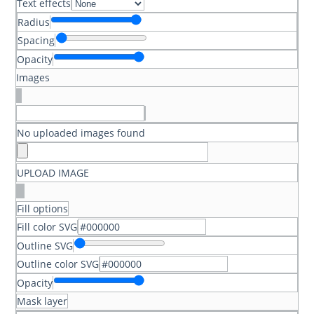
Text effects
Radius
Spacing
Opacity
Images
No uploaded images found
UPLOAD IMAGE
Fill options
Fill color SVG
Outline SVG
Outline color SVG
Opacity
Mask layer