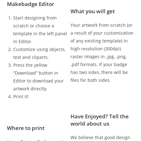
Makebadge Editor
What you will get
Start designing from
Your artwork from scratch (or
scratch or choose a
a result of your customization
template in the left panel
of any existing template) in
in Editor.
high resolution (300dpi)
Customize using objects,
raster images in .jpg, .png,
text and cliparts.
.pdf formats. If your badge
Press the yellow
has two sides, there will be
“Download” button in
files for both sides.
Editor to download your
artwork directly.
Print it!
Have Enjoyed? Tell the
world about us
Where to print
We believe that good design